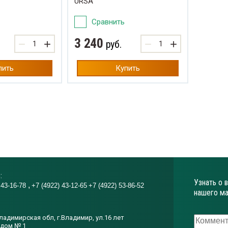
URSA
а
Сравнить
3 240
−
+
−
+
руб.
пить
Купить
е
:
Узнать о 
 43-16-78
+7 (4922) 43-12-65
+7 (4922) 53-86-52
нашего ма
ладимирская обл, г.Владимир, ул.16 лет
 дом № 1